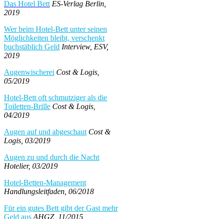
Das Hotel Bett
ES-Verlag Berlin,
2019
Wer beim Hotel-Bett unter seinen
Möglichkeiten bleibt, verschenkt
buchstäblich Geld
Interview, ESV,
2019
Augenwischerei
Cost & Logis,
05/2019
Hotel-Bett oft schmutziger als die
Toiletten-Brille
Cost & Logis,
04/2019
Augen auf und abgeschaut
Cost &
Logis, 03/2019
Augen zu und durch die Nacht
Hotelier, 03/2019
Hotel-Betten-Management
Handlungsleitfaden, 06/2018
Für ein gutes Bett gibt der Gast mehr
Geld aus
AHGZ, 11/2015