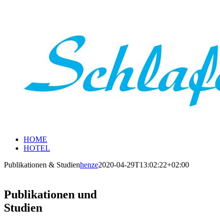
Zum
Inhalt
springen
HOME
HOTEL
Publikationen & Studien
henze
2020-04-29T13:02:22+02:00
Publikationen und
Studien