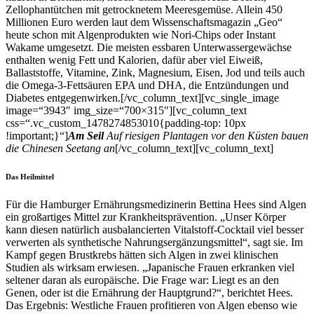
Zellophantütchen mit getrocknetem Meeresgemüse. Allein 450
Millionen Euro werden laut dem Wissenschaftsmagazin „Geo“
heute schon mit Algenprodukten wie Nori-Chips oder Instant
Wakame umgesetzt. Die meisten essbaren Unterwassergewächse
enthalten wenig Fett und Kalorien, dafür aber viel Eiweiß,
Ballaststoffe, Vita­mine, Zink, Magnesium, Eisen, Jod und teils auch
die Omega-3-Fettsäuren EPA und DHA, die Entzündungen und
Diabetes entgegenwirken.[/vc_column_text][vc_single_image
image=“3943″ img_size=“700×315″][vc_column_text
css=“.vc_custom_1478274853010{padding-top: 10px
!important;}“]
Am Seil
Auf riesigen Plan­tagen vor den Küsten bauen
die Chinesen Seetang an
[/vc_column_text][vc_column_text]
Das Heilmittel
Für die Hamburger Ernährungsmedizinerin Bettina Hees sind Algen
ein großartiges Mittel zur Krankheitsprävention. „Unser Körper
kann diesen natürlich ausbalancierten Vitalstoff-Cocktail viel besser
verwerten als synthetische Nahrungsergänzungsmittel“, sagt sie. Im
Kampf gegen Brustkrebs hätten sich Algen in zwei klinischen
Studien als wirksam erwiesen. „Japanische Frauen erkranken viel
seltener daran als europäische. Die Frage war: Liegt es an den
Genen, oder ist die Ernährung der Hauptgrund?“, berichtet Hees.
Das Ergebnis: Westliche Frauen profitieren von Algen ebenso wie