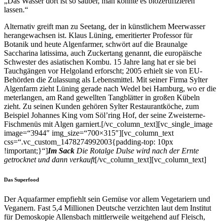
„Das Wasser dort ist so sauber, man könnte es bio­zer­tifizieren
lassen.“
Alternativ greift man zu Seetang, der in künstlichem Meerwasser
herangewachsen ist. Klaus Lüning, emeritierter Professor für
Botanik und heute Algenfarmer, schwört auf die Braunalge
Saccharina latissima, auch Zuckertang genannt, die europäische
Schwester des asiatischen Kombu. 15 Jahre lang hat er sie bei
Tauchgängen vor Helgoland erforscht; 2005 erhielt sie von EU-
Behörden die Zulassung als Lebensmittel. Mit seiner Firma Sylter
Algenfarm zieht Lüning gerade nach Wedel bei Hamburg, wo er die
meterlangen, am Rand gewellten Tangblätter in großen Kübeln
zieht. Zu seinen Kunden gehören Sylter Restaurantköche, zum
Beispiel Johannes King vom Söl’ring Hof, der seine Zweisterne-
Fisch­menüs mit Algen garniert.[/vc_column_text][vc_single_image
image=“3944″ img_size=“700×315″][vc_column_text
css=“.vc_custom_1478274992003{padding-top: 10px
!important;}“]
Im Sack
Die Rotalge Dulse wird nach der Ernte
getrocknet und dann verkauft
[/vc_column_text][vc_column_text]
Das Superfood
Der Aquafarmer empfiehlt sein Gemüse vor allem Vegetariern und
Veganern. Fast 5,4 Millionen Deutsche verzichten laut dem Institut
für Demoskopie Allensbach mittlerweile weitgehend auf Fleisch,