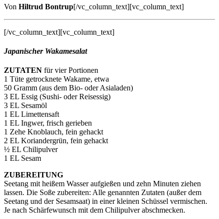
Von
Hiltrud Bontrup
[/vc_column_text][vc_column_text]
[/vc_column_text][vc_column_text]
Japanischer Wakamesalat
ZUTATEN
für vier Portionen
1 Tüte getrocknete Wakame, etwa
50 Gramm (aus dem Bio- oder Asialaden)
3 EL Essig (Sushi- oder Reisessig)
3 EL Sesamöl
1 EL Limettensaft
1 EL Ingwer, frisch gerieben
1 Zehe Knoblauch, fein gehackt
2 EL Koriandergrün, fein gehackt
½ EL Chilipulver
1 EL Sesam
ZUBEREITUNG
Seetang mit heißem Wasser aufgießen und zehn Minuten ziehen
lassen. Die Soße zubereiten: Alle genannten Zutaten (außer dem
Seetang und der Sesamsaat) in einer kleinen Schüssel vermischen.
Je nach Schärfewunsch mit dem Chilipulver abschmecken.