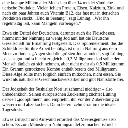
eine knappe Million aller Menschen über 14 meidet sämtliche
tierische Produkte. Vielen fehlen Protein, Eisen, Kalzium, Zink und
nach ein paar Jahren auch Vitamin B12, das fast nur in tierischen
Produkten steckt. „Und in Seetang“, sagt Lüning. „Wer ihn
regelmäßig isst, kann Mängeln vorbeugen.“
Etwa ein Drittel der Deutschen, darunter auch die Fleischesser,
nimmt mit der Nahrung zu wenig Jod auf, hat die Deutsche
Gesellschaft für Ernährung festgestellt. Das Spurenelement, das die
Schilddrüse für ihre Arbeit benötigt, ist nur in Nahrung aus dem
Meer zu finden. „Algen sind die größten Jodsammler“, sagt Lüning,
„das ist gut und schlecht zugleich.“ 0,2 Milligramm Jod sollte der
Mensch täglich zu sich nehmen, aber nicht mehr als 0,5 Milligramm.
Ein Gramm getrocknete Kombu enthält bereits drei Milligramm.
Diese Alge sollte man folglich einfach mitkochen, nicht essen. Sie
wirkt als natürlicher Geschmacksverstärker und gibt Nährstoffe frei.
Der Jodgehalt der Sushialge Nori ist zehnmal niedriger – also
unbedenklich. Seinen europäischen Zuckertang züchtet Lüning
derweil „jod­optimiert“ und empfiehlt, ihn vor der Zubereitung zu
wässern und abzukochen. Dann liefern zehn Gramm die ideale
Tagesdosis.
Etwas Umsicht und Aufwand erfordert das Meeresgemüse also
schon. Es zum Mainstream-Nahrungsmittel zu machen ist nicht