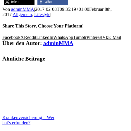
teilen
teilen
Von
adminMMA
|
2017-02-08T09:35:19+01:00
Februar 8th,
2017
|
Allgemein
,
Lifestyle
|
Share This Story, Choose Your Platform!
Facebook
X
Reddit
LinkedIn
WhatsApp
Tumblr
Pinterest
Vk
E-Mail
Über den Autor:
adminMMA
Ähnliche Beiträge
Krankenversicherung – Wer
hat’s erfunden?