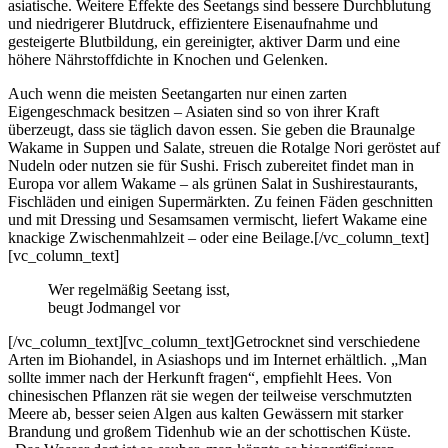
asiatische. Weitere Effekte des Seetangs sind bessere Durchblutung
und niedrigerer Blutdruck, effizientere Eisenaufnahme und
gesteigerte Blutbildung, ein gereinigter, aktiver Darm und eine
höhere Nährstoffdichte in Knochen und Gelenken.
Auch wenn die meisten Seetangarten nur einen zarten
Eigengeschmack besitzen – Asiaten sind so von ihrer Kraft
überzeugt, dass sie täglich davon essen. Sie geben die Braunalge
Wakame in Suppen und Salate, streuen die Rotalge Nori ge­röstet auf
Nudeln oder nutzen sie für Sushi. Frisch zubereitet findet man in
Europa vor allem Wakame – als grünen Salat in Sushirestaurants,
Fischläden und einigen Supermärkten. Zu feinen Fäden geschnitten
und mit Dressing und Sesamsamen vermischt, liefert Wakame eine
knackige Zwischenmahlzeit – oder eine Beilage.[/vc_column_text]
[vc_column_text]
Wer regelmäßig Seetang isst,
beugt Jodmangel vor
[/vc_column_text][vc_column_text]Getrocknet sind verschiedene
Arten im Biohandel, in Asiashops und im Internet erhältlich. „Man
sollte immer nach der Herkunft fragen“, empfiehlt Hees. Von
chinesischen Pflanzen rät sie wegen der teilweise verschmutzten
Meere ab, besser seien Algen aus kalten Gewässern mit starker
Brandung und großem Tidenhub wie an der schottischen Küste.