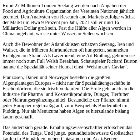
Rund 27 Millionen Tonnen Seetang werden nach Angaben der
Food and Agriculture Organization der Vereinten Nationen jährlich
geerntet. Den Analysten von Research and Markets zufolge wächst
der Markt um etwa 9 Prozent pro Jahr, 2021 soll er rund 16
Milliarden Dollar groß sein. Fast die Hälfte aller Algen werden in
China angebaut, wo sie unter Wasser an Seilen wachsen.
Auch die Bewohner der Atlantikküsten schätzen Seetang. Iren und
Waliser, die in früheren Jahrhunderten oft hungerten, sammelten
Rotalgen am Strand. Als Laverbread, eine Art Bratling, gehören sie
immer noch zum Full Welsh Breakfast. Schauspieler Richard Burton
nannte die Spezialität seiner Heimat einst „Welshman’s Caviar“.
Franzosen, Dänen und Norweger bestellen die größten
Algenplantagen Europas – nicht nur für Spezialitätengeschäfte in
Fischerdörfern, die sie frisch verkaufen. Die Ernte geht auch an die
Industrie für Pharma- und Kosmetikprodukte, Dünger, Tierfutter
oder Nahrungsergän­zungs­mittel. Bestandteile der Pflanze nimmt
jeder Europäer regelmäßig auf, zum Beispiel als Bindemittel im
Pudding. Nur als Menüzutat haben Algen es hierzulande bislang
kaum geschafft.
Das ändert sich gerade. Ernährungswissenschaftler erforschen das
Potenzial des Tangs. Und junge, gesundheitsbewusste Großstädter
kaufen in Biomärkten, neben Chiasamen und Acai-Beeren,