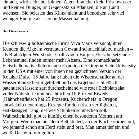
einfach, wird sich aber lohnen. Algen brauchen kein Frisch­wasser
und keinen Dünger, im Gegensatz zu Pflanzen, die an Land
wachsen. Sie belasten das Klima nicht und benötigen sehr viel
weniger Energie als Tiere in Massenhaltung.
Der Fleischersatz
Die schleswig-holsteinische Firma Viva Maris versucht, ihren
Kunden die Alge im vertrauten Gewand schmackhaft zu machen –
als Brat-Algen-Wurst oder Grill-Algen-Burger. Fleischersetzende
Lebensmittel finden immer mehr Absatz. Eine schmackhafte
Fleischalternative liefern auch Experten der Oregon State University
in den USA mit einer von ihnen neu gezüchteten Version der
Rotalge Dulse. 15 Jahre lang haben die Wissenschaftler an der
Wasserpflanze he­rumgetüftelt und das Ergebnis schließlich
patentieren lassen: zart durchscheinend wie roter Eichblattsalat,
voller Nährstoffe und beachtlichen 16 Prozent Eiweiß
(Hähnchenfleisch hat 25 Prozent). Küchenchefs in Oregon
entwickeln neuerdings Rezepte für den frisch verfügbaren,
erstklassigen Tang, der wie Schinken schmecken soll.
Wahrscheinlich gibt es künftig einen besonderen Moment am
Morgen. Wenn man aus dem Bett klettert, an der Küche vorbeiläuft,
wo jemand schon am Herd steht und brät. Man atmet tief ein und
weiß: Das wird mir guttun.