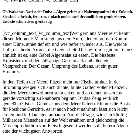
Ob Wakame, Nori oder Dulse –
Algen gelten als Nahrungsmittel der Zukunft.
Sie sind nahrhaft, fettarm, einfach und umweltfreundlich zu produzieren.
Und sie schmecken großartig
[/vc_column_text][vc_column_text]Wer gern ans Meer reist, kennt
diesen Moment: Man steigt aus dem Auto, klettert auf den Kamm
einer Düne, atmet tief ein und wie befreit wieder aus. Die weiche
Luft, das herbe Aroma, die Gewissheit: Dies wird mir gut tun. Ganz
ähnlich ist es, eine Gabel Algensalat zu essen. Die bissfeste
Konsistenz und der süßsalzige Geschmack enthalten ein
Versprechen: Der Ozean, Ursprung des Lebens, ist ein guter
Ernährer.
In den Tiefen der Meere flitzen nicht nur Fische umher, in der
Strömung wiegen sich auch dichte, bunte Gärten voller Pflanzen,
die den Meeresbewohnern schmecken und an denen unsereins
gerade vorsichtig zu knabbern beginnt. Ist das Zeug wirklich
genießbar? Ist es. Gemüse aus dem Meer liefert nicht nur die Basis
für köstliche Gerichte, es ist auch höchst nahrhaft, lässt sich leicht
ernten und in Plantagen anbauen. Auf die Frage, wie sich künftig
Milliarden Menschen auf der Welt ernähren und gleichzeitig die
Massenproduktion von Fleisch gesenkt werden soll, liefern Algen
eine der wichtigsten Antworten.