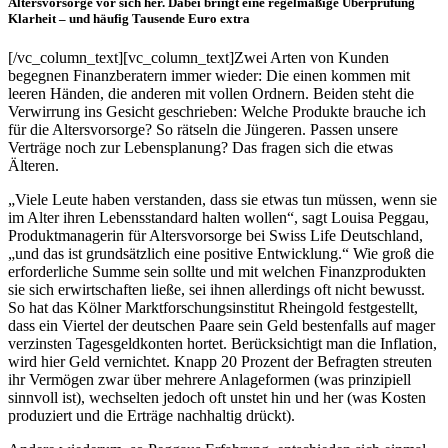
Altersvorsorge vor sich her. Dabei bringt eine regelmäßige Überprüfung
Klarheit – und häufig Tausende Euro extra
[/vc_column_text][vc_column_text]Zwei Arten von Kunden
begegnen Finanzberatern immer wieder: Die einen kommen mit
leeren Händen, die anderen mit vollen Ordnern. Beiden steht die
Verwirrung ins Gesicht geschrieben: Welche Produkte brauche ich
für die Altersvorsorge? So rätseln die Jüngeren. Passen unsere
Verträge noch zur Lebensplanung? Das fragen sich die etwas
Älteren.
„Viele Leute haben verstanden, dass sie etwas tun müssen, wenn sie
im Alter ihren Lebensstandard halten wollen“, sagt Louisa Peggau,
Produkt­managerin für Altersvorsorge bei Swiss Life Deutschland,
„und das ist grundsätzlich eine positive Entwicklung.“ Wie groß die
erforderliche Summe sein sollte und mit welchen Finanzprodukten
sie sich erwirtschaften ließe, sei ihnen allerdings oft nicht bewusst.
So hat das Kölner Marktforschungsinstitut Rheingold festgestellt,
dass ein Viertel der deutschen Paare sein Geld bestenfalls auf mager
ver­zinsten Tagesgeldkonten hortet. Berücksichtigt man die Inflation,
wird hier Geld vernichtet. Knapp 20 Prozent der Befragten streuten
ihr Vermögen zwar über mehrere Anlageformen (was prinzipiell
sinnvoll ist), wechselten jedoch oft unstet hin und her (was Kosten
produziert und die Erträge nachhaltig drückt).