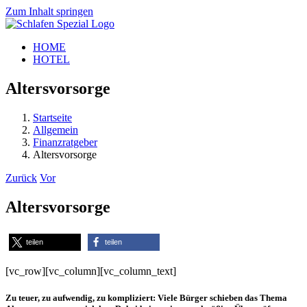
Zum Inhalt springen
HOME
HOTEL
Altersvorsorge
Startseite
Allgemein
Finanzratgeber
Altersvorsorge
Zurück
Vor
Altersvorsorge
teilen
teilen
[vc_row][vc_column][vc_column_text]
Zu teuer, zu aufwendig, zu kompliziert: Viele Bürger schieben das Thema