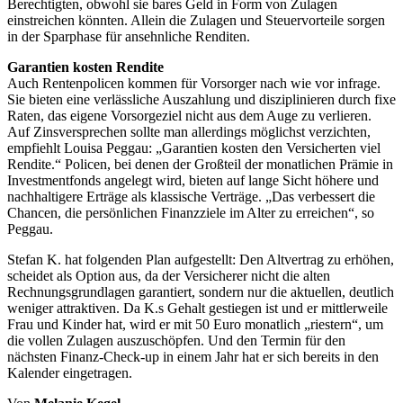
Berechtigten, obwohl sie bares Geld in Form von Zulagen
einstreichen könnten. Allein die Zulagen und Steuervorteile sorgen
in der Sparphase für ansehnliche Renditen.
Garantien kosten Rendite
Auch Rentenpolicen kommen für Vorsorger nach wie vor infrage.
Sie bieten eine verlässliche Auszahlung und disziplinieren durch fixe
Raten, das eigene Vorsorgeziel nicht aus dem Auge zu verlieren.
Auf Zinsversprechen sollte man allerdings möglichst verzichten,
empfiehlt Louisa Peggau: „Garantien kosten den Versicherten viel
Rendite.“ Policen, bei denen der Großteil der monatlichen Prämie in
Investmentfonds angelegt wird, bieten auf lange Sicht höhere und
nachhaltigere Erträge als klassische Verträge. „Das verbessert die
Chancen, die persönlichen Finanzziele im Alter zu erreichen“, so
Peggau.
Stefan K. hat folgenden Plan aufgestellt: Den Altvertrag zu erhöhen,
scheidet als Option aus, da der Versicherer nicht die alten
Rechnungsgrundlagen garantiert, sondern nur die aktuellen, deutlich
weniger attraktiven. Da K.s Gehalt gestiegen ist und er mittlerweile
Frau und Kinder hat, wird er mit 50 Euro monatlich „riestern“, um
die vollen Zulagen auszuschöpfen. Und den Termin für den
nächsten Finanz-Check-up in einem Jahr hat er sich bereits in den
Kalender eingetragen.