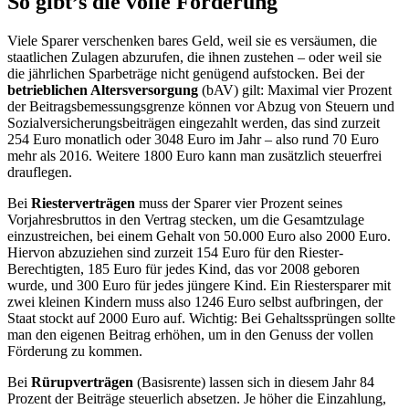
So gibt’s die volle Förderung
Viele Sparer verschenken bares Geld, weil sie es versäumen, die
staatlichen Zulagen abzurufen, die ihnen zustehen – oder weil sie
die jährlichen Sparbeträge nicht genügend aufstocken. Bei der
betrieblichen Altersversorgung
(bAV) gilt: Maximal vier Prozent
der Beitragsbemessungsgrenze können vor Abzug von Steuern und
Sozialversicherungsbeiträgen eingezahlt werden, das sind zurzeit
254 Euro monatlich oder 3048 Euro im Jahr – also rund 70 Euro
mehr als 2016. Weitere 1800 Euro kann man zusätzlich steuerfrei
drauflegen.
Bei
Riesterverträgen
muss der Sparer vier Prozent seines
Vorjahresbruttos in den Vertrag stecken, um die Gesamtzulage
einzustreichen, bei einem Gehalt von 50.000 Euro also 2000 Euro.
Hiervon abzuziehen sind zurzeit 154 Euro für den Riester-
Berechtigten, 185 Euro für jedes Kind, das vor 2008 geboren
wurde, und 300 Euro für jedes jüngere Kind. Ein Riestersparer mit
zwei kleinen Kindern muss also 1246 Euro selbst aufbringen, der
Staat stockt auf 2000 Euro auf. Wichtig: Bei Gehaltssprüngen sollte
man den eigenen Beitrag erhöhen, um in den Genuss der vollen
Förderung zu kommen.
Bei
Rürupverträgen
(Basisrente) lassen sich in diesem Jahr 84
Prozent der Beiträge steuerlich absetzen. Je höher die Einzahlung,