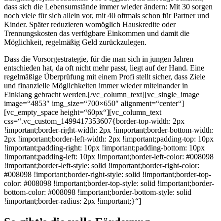
dass sich die Lebensumstände immer wieder ändern: Mit 30 sorgen
noch viele für sich allein vor, mit 40 oftmals schon für Partner und
Kinder. Später reduzieren womöglich Hauskredite oder
Trennungskosten das verfügbare Einkommen und damit die
Möglichkeit, regelmäßig Geld zurückzulegen.
Dass die Vorsorgestrategie, für die man sich in jungen Jahren
entschieden hat, da oft nicht mehr passt, liegt auf der Hand. Eine
regelmäßige Überprüfung mit einem Profi stellt sicher, dass Ziele
und finanzielle Möglichkeiten immer wieder miteinander in
Einklang gebracht werden.[/vc_column_text][vc_single_image
image=“4853″ img_size=“700×650″ alignment=“center“]
[vc_empty_space height=“60px“][vc_column_text
css=“.vc_custom_1499417353607{border-top-width: 2px
!important;border-right-width: 2px !important;border-bottom-width:
2px !important;border-left-width: 2px !important;padding-top: 10px
!important;padding-right: 10px !important;padding-bottom: 10px
!important;padding-left: 10px !important;border-left-color: #008098
!important;border-left-style: solid !important;border-right-color:
#008098 !important;border-right-style: solid !important;border-top-
color: #008098 !important;border-top-style: solid !important;border-
bottom-color: #008098 !important;border-bottom-style: solid
!important;border-radius: 2px !important;}“]