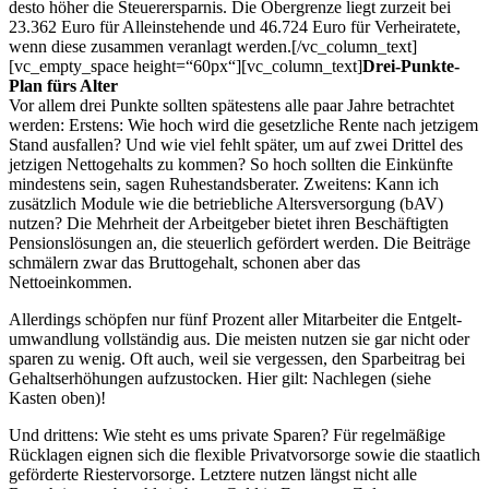
desto höher die Steuerersparnis. Die Obergrenze liegt zurzeit bei
23.362 Euro für Alleinstehende und 46.724 Euro für Verheiratete,
wenn diese zusammen veranlagt werden.[/vc_column_text]
[vc_empty_space height=“60px“][vc_column_text]
Drei-Punkte-
Plan fürs Alter
Vor allem drei Punkte sollten spätestens alle paar Jahre betrachtet
werden: Erstens: Wie hoch wird die gesetzliche Rente nach jetzigem
Stand ausfallen? Und wie viel fehlt später, um auf zwei Drittel des
jetzigen Nettogehalts zu kommen? So hoch sollten die Einkünfte
mindestens sein, sagen Ruhestands­berater. Zweitens: Kann ich
zusätzlich Module wie die betriebliche Altersversorgung (bAV)
nutzen? Die Mehrheit der Arbeitgeber bietet ihren Beschäftigten
Pensions­lösungen an, die steuerlich gefördert werden. Die Beiträge
schmälern zwar das Bruttogehalt, schonen aber das
Nettoeinkommen.
Allerdings schöpfen nur fünf Prozent aller Mitarbeiter die Entgelt­
umwandlung vollständig aus. Die meisten nutzen sie gar nicht oder
sparen zu wenig. Oft auch, weil sie vergessen, den Sparbeitrag bei
Gehaltserhöhungen aufzustocken. Hier gilt: Nachlegen (siehe
Kasten oben)!
Und drittens: Wie steht es ums private Sparen? Für regelmäßige
Rücklagen eignen sich die flexible Privatvorsorge sowie die staatlich
geförderte Riestervorsorge. Letztere nutzen längst nicht alle