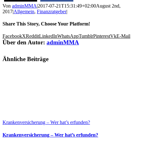
Von
adminMMA
|
2017-07-21T15:31:49+02:00
August 2nd,
2017
|
Allgemein
,
Finanzratgeber
|
Share This Story, Choose Your Platform!
Facebook
X
Reddit
LinkedIn
WhatsApp
Tumblr
Pinterest
Vk
E-Mail
Über den Autor:
adminMMA
Ähnliche Beiträge
Krankenversicherung – Wer hat’s erfunden?
Krankenversicherung – Wer hat’s erfunden?