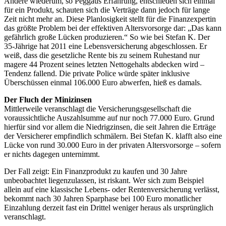
Andere wiederum, so Peggaus Erfahrung, entschieden sich einmal
für ein Produkt, schauten sich die Verträge dann jedoch für lange
Zeit nicht mehr an. Diese Planlosigkeit stellt für die Finanz­expertin
das größte Problem bei der effektiven Altersvorsorge dar: „Das kann
gefährlich große Lücken produzieren.“ So wie bei Stefan K. Der
35-Jährige hat 2011 eine Lebensversicherung abgeschlossen. Er
weiß, dass die gesetzliche Rente bis zu seinem Ruhestand nur
magere 44 Prozent seines letzten Netto­gehalts abdecken wird –
Tendenz fallend. Die private Police würde später inklusive
Überschüssen einmal 106.000 Euro abwerfen, hieß es damals.
Der Fluch der Minizinsen
Mittlerweile veranschlagt die Versicherungsgesellschaft die
voraussichtliche Auszahlsumme auf nur noch 77.000 Euro. Grund
hierfür sind vor allem die Niedrigzinsen, die seit Jahren die Erträge
der Versicherer empfindlich schmä­­­lern. Bei Stefan K. klafft also eine
Lücke von rund 30.000 Euro in der privaten Altersvorsorge – sofern
er nichts dagegen unternimmt.
Der Fall zeigt: Ein Finanzprodukt zu kaufen und 30 Jahre
unbeobachtet liegenzulassen, ist riskant. Wer sich zum Beispiel
allein auf eine klassische Lebens- oder Rentenversicherung verlässt,
bekommt nach 30 Jahren Sparphase bei 100 Euro monatlicher
Einzahlung derzeit fast ein Drittel weniger heraus als ursprünglich
veranschlagt.