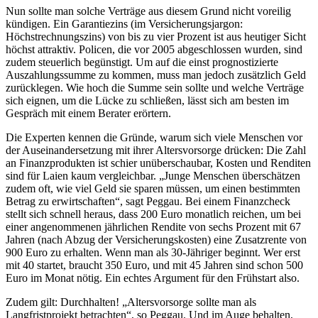
Nun sollte man solche Verträge aus diesem Grund nicht voreilig
kündigen. Ein Garantiezins (im Versicherungsjargon:
Höchstrechnungszins) von bis zu vier Prozent ist aus heutiger Sicht
höchst attraktiv. Policen, die vor 2005 abgeschlossen wurden, sind
zudem steuerlich begünstigt. Um auf die einst prognostizierte
Auszahlungssumme zu kommen, muss man jedoch zusätzlich Geld
zurücklegen. Wie hoch die Summe sein sollte und welche Verträge
sich eignen, um die Lücke zu schließen, lässt sich am besten im
Gespräch mit einem Berater erörtern.
Die Experten kennen die Gründe, warum sich viele Menschen vor
der Auseinandersetzung mit ihrer Altersvorsorge drücken: Die Zahl
an Finanzprodukten ist schier unüberschaubar, Kosten und Renditen
sind für Laien kaum vergleichbar. „Junge Menschen überschätzen
zudem oft, wie viel Geld sie sparen müssen, um einen bestimmten
Betrag zu erwirtschaften“, sagt Peggau. Bei einem Finanzcheck
stellt sich schnell heraus, dass 200 Euro monatlich reichen, um bei
einer angenommenen jährlichen Rendite von sechs Prozent mit 67
Jahren (nach Abzug der Versicherungskosten) eine Zusatzrente von
900 Euro zu erhalten. Wenn man als 30-Jähriger beginnt. Wer erst
mit 40 startet, braucht 350 Euro, und mit 45 Jahren sind schon 500
Euro im Monat nötig. Ein echtes Argument für den Frühstart also.
Zudem gilt: Durchhalten! „Altersvorsorge sollte man als
Langfristprojekt betrachten“, so Peggau. Und im Auge behalten,