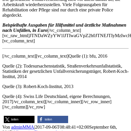
Arbeitskraft wiederherzustellen. Viele Folgeausgaben für
Rehabilitation oder Pflege sind nur durch eine private Police
abgedeckt.
Beispielhafte Ausgaben für Hilfsmittel und ärztliche Maßnahmen
nach Unfällen, in Euro
[/vc_column_text]
[vc_raw_html]JTNDaWZyYW1lJTIwaGVpZ2h0JTNEJTIyMzI
[vc_column_text]
[/vc_column_text][vc_column_text]Quelle (1): bfu, 2016
Quelle (2): Todesursachenstatistik, Straßenverkehrsunfallstatistik,
Statistiken der gesetzlichen Unfallversicherungsträger, Robert-Koch-
Institut, 2014
Quelle (3): Robert-Koch-Institut, 2013
Quelle (4): Swiss Life Deutschland, eigene Berechnungen,
2017[/vc_column_text][/vc_column_inner][/vc_row_inner]
[/vc_column][/vc_row]
teilen
teilen
Von
adminMMA
|
2017-09-06T08:48:41+02:00
September 6th,