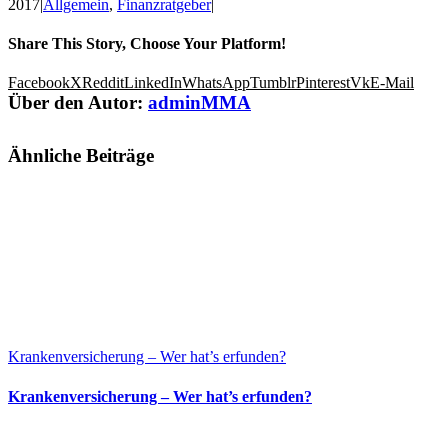
2017
|
Allgemein
,
Finanzratgeber
|
Share This Story, Choose Your Platform!
Facebook
X
Reddit
LinkedIn
WhatsApp
Tumblr
Pinterest
Vk
E-Mail
Über den Autor:
adminMMA
Ähnliche Beiträge
Krankenversicherung – Wer hat’s erfunden?
Krankenversicherung – Wer hat’s erfunden?