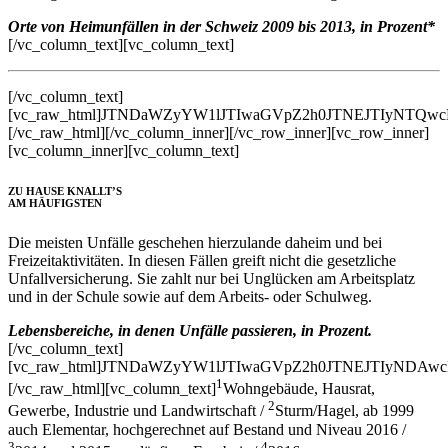
Orte von Heimunfällen in der Schweiz 2009 bis 2013, in Prozent*
[/vc_column_text][vc_column_text]
[/vc_column_text]
[vc_raw_html]JTNDaWZyYW1lJTIwaGVpZ2h0JTNEJTIyNT
[/vc_raw_html][/vc_column_inner][/vc_row_inner][vc_row_inner]
[vc_column_inner][vc_column_text]
ZU HAUSE KNALLT’S
AM HÄUFIGSTEN
Die meisten Unfälle geschehen hierzulande daheim und bei
Freizeitaktivitäten. In diesen Fällen greift nicht die gesetzliche
Unfallversicherung. Sie zahlt nur bei Unglücken am Arbeitsplatz
und in der Schule sowie auf dem Arbeits- oder Schulweg.
Lebensbereiche, in denen Unfälle passieren, in Prozent.
[/vc_column_text]
[vc_raw_html]JTNDaWZyYW1lJTIwaGVpZ2h0JTNEJTIyND
1
[/vc_raw_html][vc_column_text]
Wohngebäude, Hausrat,
2
Gewerbe, Industrie und Landwirtschaft /
Sturm/Hagel, ab 1999
auch Elementar, hochgerechnet auf Bestand und Niveau 2016 /
3
4